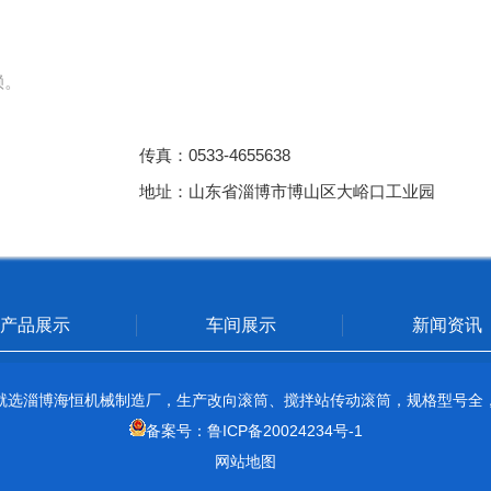
赖。
传真：0533-4655638
地址：山东省淄博市博山区大峪口工业园
产品展示
车间展示
新闻资讯
就选淄博海恒机械制造厂，生产改向滚筒、搅拌站传动滚筒，规格型号全
备案号：鲁ICP备20024234号-1
网站地图