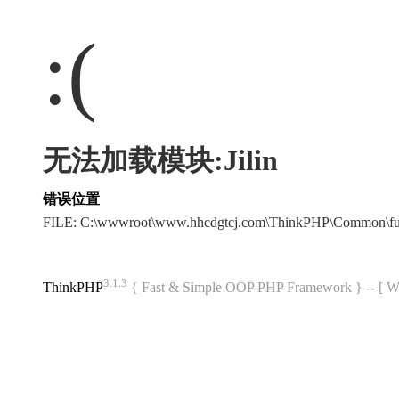
:(
无法加载模块:Jilin
错误位置
FILE: C:\wwwroot\www.hhcdgtcj.com\ThinkPHP\Common\f
3.1.3
ThinkPHP
{ Fast & Simple OOP PHP Framework } -- 