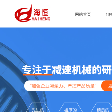
网站首页
了