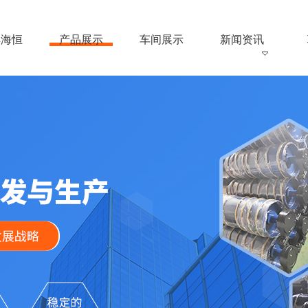
解海恒
产品展示
车间展示
新闻资讯