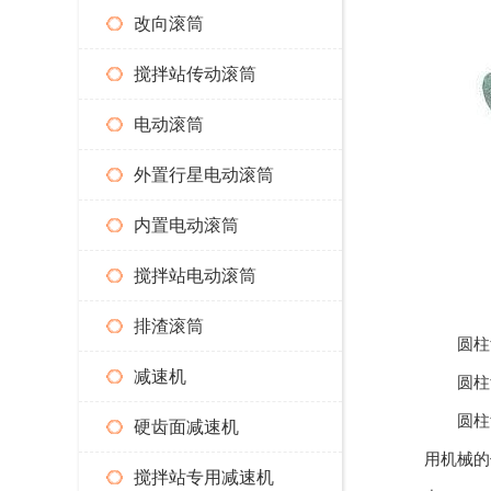
改向滚筒
搅拌站传动滚筒
电动滚筒
外置行星电动滚筒
内置电动滚筒
搅拌站电动滚筒
排渣滚筒
圆柱齿
减速机
圆柱齿
圆柱齿
硬齿面减速机
用机械的
搅拌站专用减速机