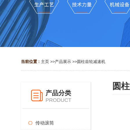
当前位置 :
主页
>>
产品展示
>>
圆柱齿轮减速机
圆柱
产品分类
PRODUCT
传动滚筒