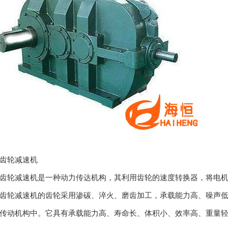
轮减速机
轮减速机是一种动力传达机构，其利用齿轮的速度转换器，将电机
轮减速机的齿轮采用渗碳、淬火、磨齿加工，承载能力高、噪声低
传动机构中。它具有承载能力高、寿命长、体积小、效率高、重量