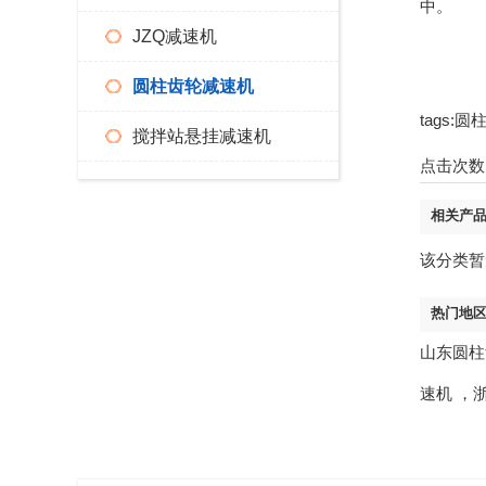
中。
JZQ减速机
圆柱齿轮减速机
tags
搅拌站悬挂减速机
点击次数
相关产
该分类暂
热门地
山东圆柱
速机
，