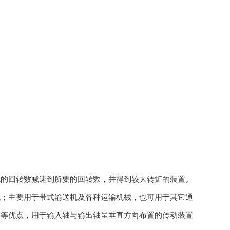
的回转数减速到所要的回转数，并得到较大转矩的装置。
；主要用于带式输送机及各种运输机械，也可用于其它通
轻等优点，用于输入轴与输出轴呈垂直方向布置的传动装置