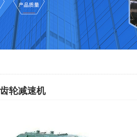
齿轮减速机