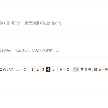
好润滑工作，因为润滑可以使滚筒内...
头、化工医药、058水泥建材、...
52 条记录
上一页
1
2
3
4
5
下一页
共 6 页
最后一